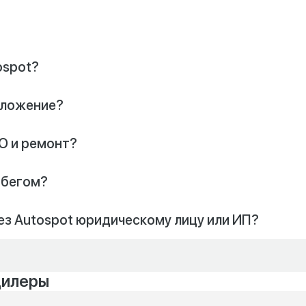
ospot?
риложение?
О и ремонт?
обегом?
ез Autospot юридическому лицу или ИП?
дилеры