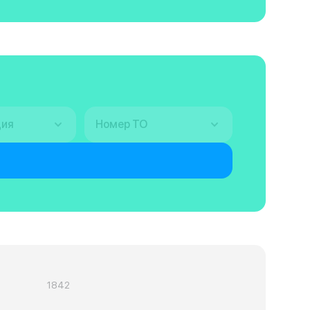
ция
Номер ТО
1842