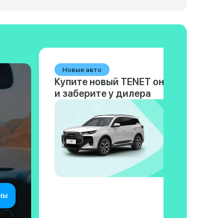
Новые авто
Купите новый TENET онлайн
и заберите у дилера
ны