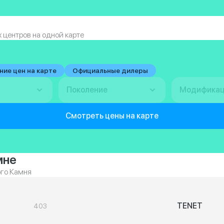
 центров на одной карте
ние цен на карте
Официальные дилеры
Поколение
Модифика
Смотреть цены на карте
мне
ого Камня
TENET
403