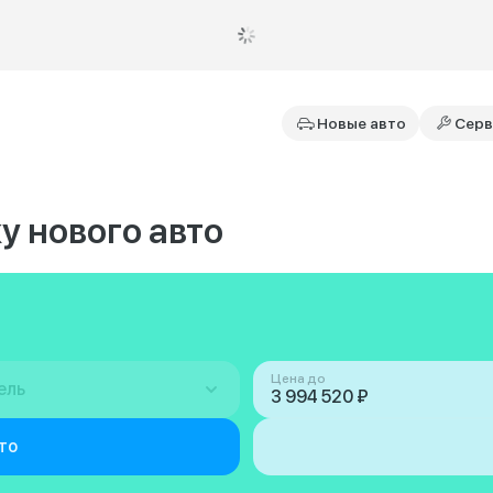
Новые авто
Серв
у нового авто
Цена до
ель
то