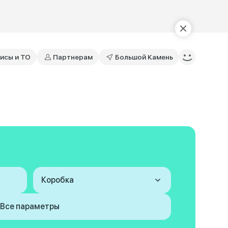
исы и ТО
Партнерам
Большой Камень
Коробка
Все параметры